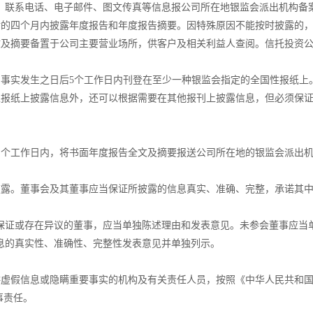
联系电话、电子邮件、图文传真等信息报公司所在地银监会派出机构备
的四个月内披露年度报告和年度报告摘要。因特殊原因不能按时披露的，
及摘要备置于公司主要营业场所，供客户及相关利益人查阅。信托投资公
事实发生之日后5个工作日内刊登在至少一种银监会指定的全国性报纸上
报纸上披露信息外，还可以根据需要在其他报刊上披露信息，但必须保
个工作日内，将书面年度报告全文及摘要报送公司所在地的银监会派出机
露。董事会及其董事应当保证所披露的信息真实、准确、完整，承诺其中
证或存在异议的董事，应当单独陈述理由和发表意见。未参会董事应当
的真实性、准确性、完整性发表意见并单独列示。
虚假信息或隐瞒重要事实的机构及有关责任人员，按照《中华人民共和国
事责任。