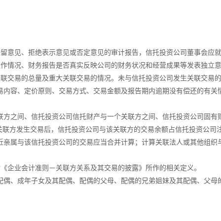
留意见、拒绝表示意见或否定意见的审计报告，信托投资公司董事会应就
作情况、财务报告是否真实反映公司的财务状况和经营成果等发表独立
联交易的总量及重大关联交易的情况。未与信托投资公司发生关联交易的
内容、定价原则、交易方式、交易金额及报告期内逾期没有偿还的有关
方之间、信托投资公司信托财产与一个关联方之间、信托投资公司固有
关联方发生交易后，信托投资公司与该关联方的交易余额占信托投资公司
亲属与该信托投资公司的交易应当合并计算；计算关联法人或其他组织
《企业会计准则－关联方关系及其交易的披露》所作的相关定义。
偶、成年子女及其配偶、配偶的父母、配偶的兄弟姐妹及其配偶、父母