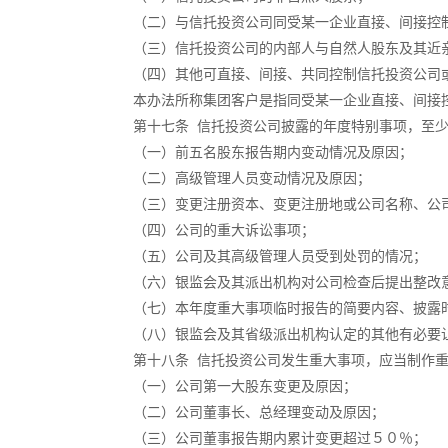
（二）与信托投资公司同受某一企业直接、间接控
（三）信托投资公司的内部人与自然人股东及其近亲
（四）其他可直接、间接、共同控制信托投资公司或
本办法所称集团客户是指同受某一企业直接、间接
第十七条 信托投资公司披露的年度特别事项，至少
（一）前五名股东报告期内变动情况及原因；
（二）高级管理人员变动情况及原因；
（三）变更注册资本、变更注册地或公司名称、公
（四）公司的重大诉讼事项；
（五）公司及其高级管理人员受到处罚的情况；
（六）银监会及其派出机构对公司检查后提出整改
（七）本年度重大事项临时报告的简要内容、披露
（八）银监会及其省级派出机构认定的其他有必要
第十八条 信托投资公司发生重大事项，应当制作重
（一）公司第一大股东变更及原因；
（二）公司董事长、总经理变动及原因；
（三）公司董事报告期内累计变更超过５０％；