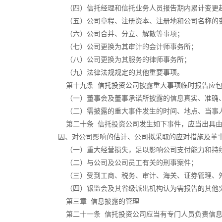
（四）信托经理和信托业务人员报告期内累计变更
（五）公司章程、注册资本、注册地和公司名称的
（六）公司合并、分立、解散等事项；
（七）公司更换为其审计的会计师事务所；
（八）公司更换为其服务的律师事务所；
（九）法律法规规定的其他重要事项。
第十九条 信托投资公司披露重大事项临时报告应包
（一）董事会及董事承诺所披露的信息真实、准确、
（二）需披露的重大事件发生的时间、地点、当事人
第二十条 信托投资公司发生如下事件，应当出具由
因、对公司影响的估计、公司拟采取的应对措施及董
（一）重大经营损失，足以影响公司支付能力和持
（二）与公司及公司员工有关的刑事案件；
（三）受到工商、税务、审计、海关、证券管理、外
（四）银监会及其省级派出机构认为需报告的其他
第三章 信息披露的管理
第二十一条 信托投资公司应当有专门人员负责信息