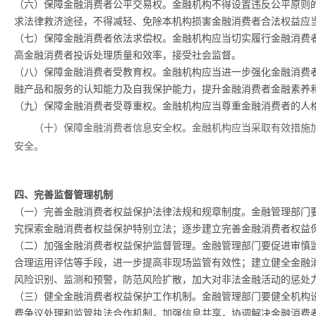
（六）保障金融消费者公平交易权。金融机构不得设置违反公平原则
求法律救济途径，不得减轻、免除本机构损害金融消费者合法权益应
（七）保障金融消费者依法求偿权。金融机构应当切实履行金融消费
高金融消费者投诉处理质量和效率，接受社会监督。
（八）保障金融消费者受教育权。金融机构应当进一步强化金融消费
融产品和服务的认知能力及自我保护能力，提升金融消费者金融素养
（九）保障金融消费者受尊重权。金融机构应当尊重金融消费者的人
（十）保障金融消费者信息安全权。金融机构应当采取有效措施
安全。
四、完善监督管理机制
（一）完善金融消费者权益保护法律法规和规章制度。金融管理部门
究探索金融消费者权益保护特别立法；逐步建立完善金融消费者权益
（二）加强金融消费者权益保护监督管理。金融管理部门要促进审慎
合理运用评估等手段，进一步提高非现场监管有效性；建立健全金融
风险识别、监测和预警，防范风险扩散，加大对非法金融活动的惩处
（三）健全金融消费者权益保护工作机制。金融管理部门要健全机构
费争议处理和监管执法合作机制，加强信息共享，协调解决金融消费