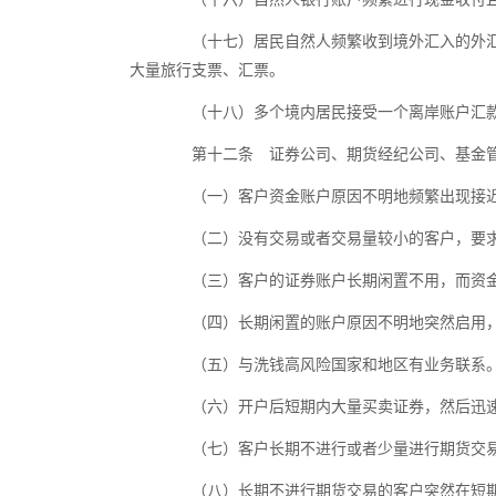
（十七）居民自然人频繁收到境外汇入的外汇后
大量旅行支票、汇票。
（十八）多个境内居民接受一个离岸账户汇款
第十二条 证券公司、期货经纪公司、基金管
（一）客户资金账户原因不明地频繁出现接近
（二）没有交易或者交易量较小的客户，要求
（三）客户的证券账户长期闲置不用，而资金
（四）长期闲置的账户原因不明地突然启用，
（五）与洗钱高风险国家和地区有业务联系
（六）开户后短期内大量买卖证券，然后迅
（七）客户长期不进行或者少量进行期货交易
（八）长期不进行期货交易的客户突然在短期