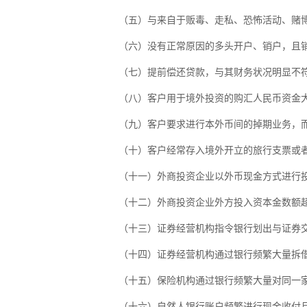
（五）与来自于贩毒、走私、恐怖活动、赌博严
（六）没有正常原因的多头开户、销户，且销
（七）提前偿还贷款，与其财务状况明显不
（八）客户用于境外投资的购汇人民币资金大
（九）客户要求进行本外币间的掉期业务，而
（十）客户经常存入境外开立的旅行支票或者
（十一）外商投资企业以外币现金方式进行投
（十二）外商投资企业外方投入资本金数额超
（十三）证券经营机构指令银行划出与证券交
（十四）证券经营机构通过银行频繁大量拆借
（十五）保险机构通过银行频繁大量对同一家
（十六）自然人银行账户频繁进行现金收付且