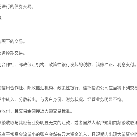
进行的债券交易。
易。
项下的交易。
务掉期交易。
合作社、邮政储汇机构、政策性银行发起的税收、错账冲正、利息支付
用合作社、邮政储汇机构、政策性银行、信托投资公司应当将下列交易
中转入、分散转出，与客户身份、财务状况、经营业务明显不符。
收付，且交易金额接近大额交易标准。
繁收取与其经营业务明显无关的汇款，或者自然人客户短期内频繁收取
者平常资金流量小的账户突然有异常资金流入，且短期内出现大量资金