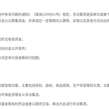
中有关问题的通知》（银发[1999]41号）规定，非法集资是指单位或
社会公众筹集资金，并承诺在一定期限内以
货币
、实物以及其他方式向出
的形式吸收资金；
径向社会公开宣传；
方式还本付息或者给付回报；
前案发情况看，主要包括债权、股权、商品营销、生产经营等四大类。主
态环保投资等名义非法集资。
资基金等权利凭证或者以期货交易、典当为名进行非法集资。