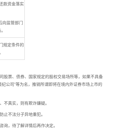
还款资金落实
后向监管部门
告。
门规定条件的
。
公司股票、债券、国家规定的股权交易场所等，如果不具备
经纪公司”等为名，推销所谓即将在境内外证券市场上市的
法、不真实，则有欺诈嫌疑。
，防止不法分子异地重犯。
行咨询，待了解详情后再作决定。