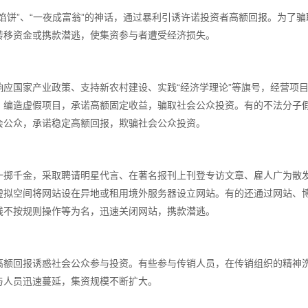
馅饼”、“一夜成富翁”的神话，通过暴利引诱许诺投资者高额回报。为了
转移资金或携款潜逃，使集资参与者遭受经济损失。
应国家产业政策、支持新农村建设、实践“经济学理论”等旗号，经营项
，编造虚假项目，承诺高额固定收益，骗取社会公众投资。有的不法分子
会公众，承诺稳定高额回报，欺骗社会公众投资。
一掷千金，采取聘请明星代言、在著名报刊上刊登专访文章、雇人广为散
拟空间将网站设在异地或租用境外服务器设立网站。有的还通过网站、博
线不按规则操作等为名，迅速关闭网站，携款潜逃。
高额回报诱惑社会公众参与投资。有些参与传销人员，在传销组织的精神
与人员迅速蔓延，集资规模不断扩大。
？