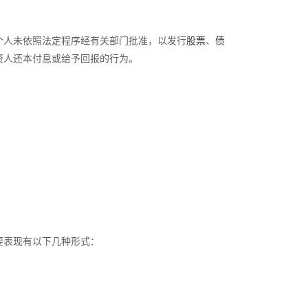
者个人未依照法定程序经有关部门批准，以发行
股票
、
债
资人还本付息或给予回报的行为。
要表现有以下几种形式：