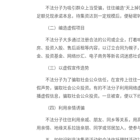
不法分子为吸引群众上当受骗，往往编造“天上掉
足额兑现承诺本息，待集资达到一定规模后，便秘密
（二）编造虚假项目
不法分子大多通过注册合法的公司或企业，打着响
房、投资入股、售后返租等内容，以订立合同为幌子
金、投资基金、网络炒汇、电子商务等新名词迷惑社
（三）以虚假宣传造势
不法分子为了骗取社会公众信任，在宣传上往往
假声势，骗取社会公众投资。有的不法分子利用网络虚
播虚假信息，骗取社会公众投资。一旦被查，便以下
（四）利用亲情诱骗
不法分子往往利用亲戚、朋友、同乡等关系，用
用亲情、地缘关系拉拢亲朋、同学或邻居加入，使参
五、如何识别非法集资活动和合法信托理财活动