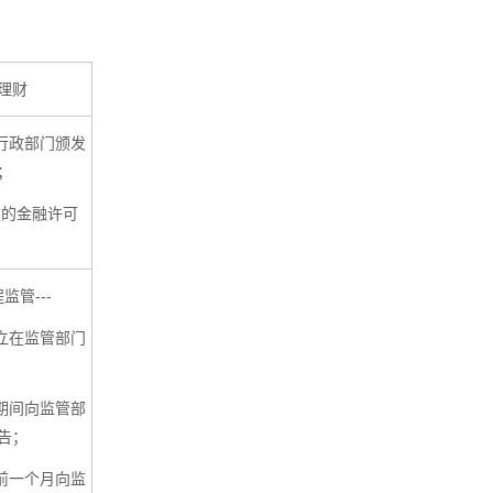
理财
行政部门颁发
；
发的金融许可
监管---
立在监管部门
期间向监管部
告；
前一个月向监