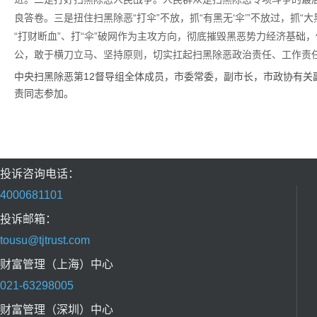
良答卷。三是扭住扫黑除恶“打伞”不放，抓“有黑无‘伞’”不放过，抓“
“打财断血”、打“伞”破网作为主攻方向，彻底摧毁黑恶势力经济基础，
公，敢于横刀立马、坚持原则，切实扛起扫黑除恶政治责任、工作责任
中央扫黑除恶第12督导组全体成员，市委常委，副市长，市政协有
责同志参加。
投诉咨询电话：
4000681101
投诉邮箱：
tousu@tjtrust.com
财富管理（上海）中心
021-63298005
财富管理（深圳）中心