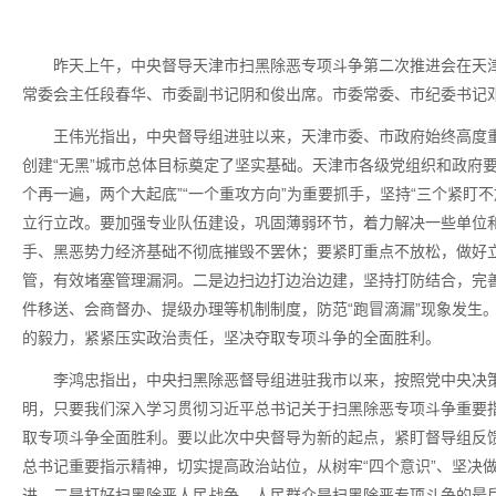
昨天上午，中央督导天津市扫黑除恶专项斗争第二次推进会在天
常委会主任段春华、市委副书记阴和俊出席。市委常委、市纪委书记
王伟光指出，中央督导组进驻以来，天津市委、市政府始终高度重
创建“无黑”城市总体目标奠定了坚实基础。天津市各级党组织和政府
个再一遍，两个大起底”“一个重攻方向”为重要抓手，坚持“三个紧盯
立行立改。要加强专业队伍建设，巩固薄弱环节，着力解决一些单位
手、黑恶势力经济基础不彻底摧毁不罢休；要紧盯重点不放松，做好
管，有效堵塞管理漏洞。二是边扫边打边治边建，坚持打防结合，完
件移送、会商督办、提级办理等机制制度，防范“跑冒滴漏”现象发生
的毅力，紧紧压实政治责任，坚决夺取专项斗争的全面胜利。
李鸿忠指出，中央扫黑除恶督导组进驻我市以来，按照党中央决
明，只要我们深入学习贯彻习近平总书记关于扫黑除恶专项斗争重要指
取专项斗争全面胜利。要以此次中央督导为新的起点，紧盯督导组反
总书记重要指示精神，切实提高政治站位，从树牢“四个意识”、坚决做
进。二是打好扫黑除恶人民战争。人民群众是扫黑除恶专项斗争的最后