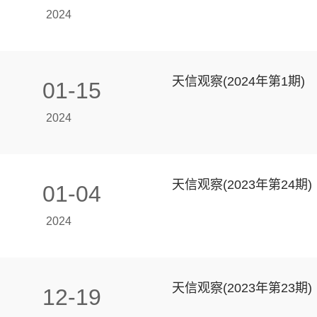
2024
天信观察(2024年第1期)
01-15
2024
天信观察(2023年第24期)
01-04
2024
天信观察(2023年第23期)
12-19