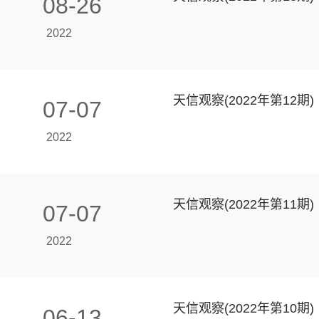
08-26
2022
天信观察(2022年第12期)
07-07
2022
天信观察(2022年第11期)
07-07
2022
天信观察(2022年第10期)
06-13