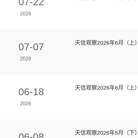
07-22
2026
天信观察2026年6月（上
07-07
2026
天信观察2026年6月（上
06-18
2026
天信观察2026年5月（下
06-08