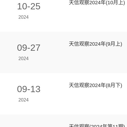
天信观察2024年(10月上)
10-25
2024
天信观察2024年(9月上)
09-27
2024
天信观察2024年(8月下)
09-13
2024
天信观察(2024年第11期)