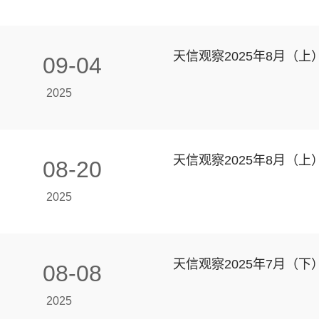
天信观察2025年8月（上
09-04
2025
天信观察2025年8月（上
08-20
2025
天信观察2025年7月（下
08-08
2025