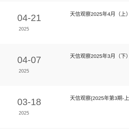
天信观察2025年4月（上
04-21
2025
天信观察2025年3月（下
04-07
2025
天信观察(2025年第3期-上
03-18
2025