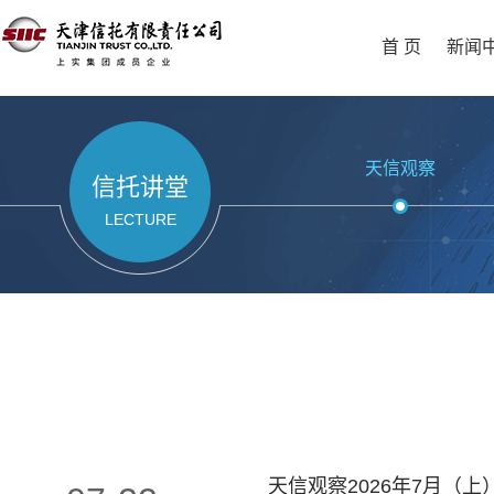
首 页
新闻
天信观察
信托讲堂
LECTURE
天信观察2026年7月（上