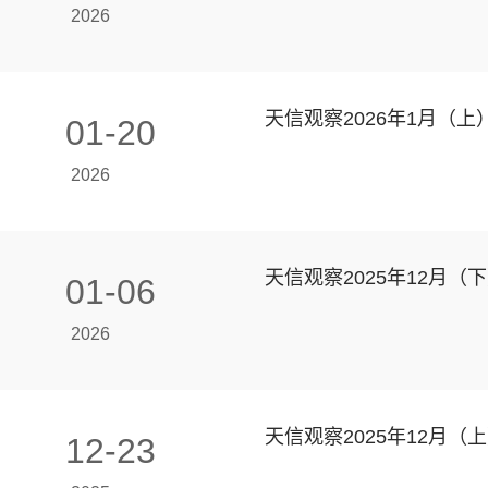
2026
天信观察2026年1月（上
01-20
2026
天信观察2025年12月（
01-06
2026
天信观察2025年12月（
12-23