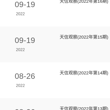
天信观察(2022年第16期)
09-19
2022
天信观察(2022年第15期)
09-19
2022
天信观察(2022年第14期)
08-26
2022
天信观察(2022年第13期)