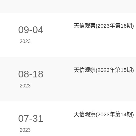
天信观察(2023年第16期)
09-04
2023
天信观察(2023年第15期)
08-18
2023
天信观察(2023年第14期)
07-31
2023