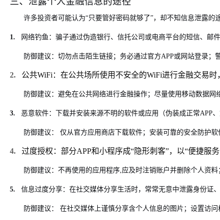
三、泄露个人金融信息的途径
许多投资者可能认为“只要管好密码就够了”，却不知信息泄露的
1.
网络钓鱼
：骗子通过伪造银行、信托公司或电商平台的短信、邮
防御建议：
切勿点击陌生链接；务必通过官方
APP
或网站登录；
2.
公共
WiFi
：在公共场所使用不安全的
WiFi
进行金融交易时
防御建议：
避免在公共网络进行金融操作；尽量使用移动数据网
3.
恶意软件
：下载并安装来源不明的软件或应用（伪装成正常
APP
、
防御建议：
仅从官方应用商店下载软件；安装可靠的安全防护软
4.
过度授权
：部分
APP
和小程序成“隐形刺客”，以“便捷服
防御建议：
不再使用的应用程序
,
应及时注销账户并删除个人资料
5.
信息过度分享
：在社交媒体分享生活时，常常无意中泄露身份证
防御建议：
在社交媒体上谨慎分享含个人信息的图片；设置访问