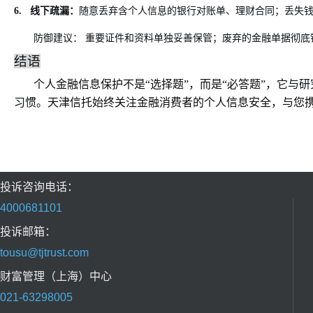
6.
线下疏漏：
随意丢弃含个人信息的银行对账单、理财合同；丢失
防御建议：
重要证件和资料单独妥善保管；废弃的金融单据彻底
结语
个人金融信息保护不是“选择题”，而是“必答题”，
它与研
习惯。
天津信托始终关注金融消费者的个人信息安全，与您
投诉咨询电话：
4000681101
投诉邮箱：
tousu@tjtrust.com
财富管理（上海）中心
021-63298005