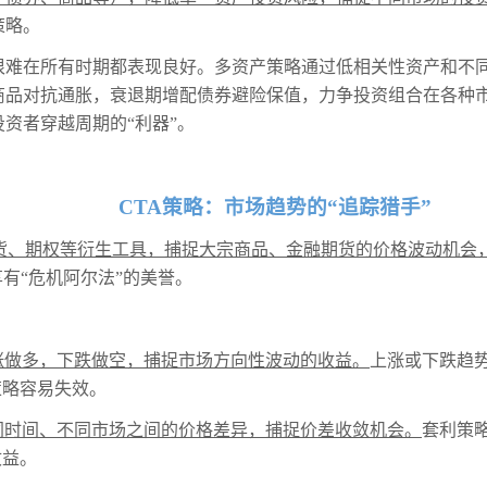
策略。
很难在所有时期都表现良好。多资产策略通过低相关性资产和不
商品对抗通胀，衰退期增配债券避险保值，力争投资组合在各种
资者穿越周期的“利器”。
CTA
策略：市场趋势的“追踪猎手”
货、期权等衍生工具，捕捉大宗商品、金融期货的价格波动机会
有“危机阿尔法”的美誉。
涨做多，下跌做空，捕捉市场方向性波动的收益。
上涨或下跌趋
策略容易失效。
同时间、不同市场之间的价格差异，捕捉价差收敛机会。
套利策
收益。