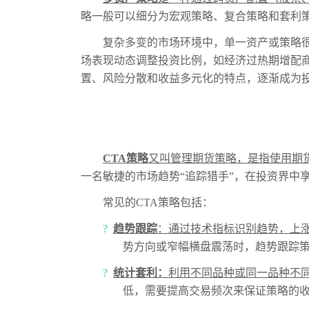
略一般可以细分为宏观策略、复合策略和套利
复杂多变的市场环境中，单一资产或策略
场表现动态调整投资比例，如经济过热期增配
置、风险分散和收益多元化的特点，逐渐成为投
CTA
策略
又叫管理期货策略，是指使用期
一名敏捷的市场趋势“追踪猎手”，在投资界中享
常见的
CTA
策略包括：
?
趋势跟踪
：通过技术指标识别趋势，上
势方向或窄幅横盘震荡时，趋势跟踪
?
统计套利：
利用不同品种或同一品种不
低，需要提高交易频次来保证策略的