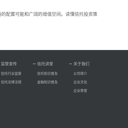
场的配置可能和广阔的增值空间。读懂信托投资策
监管宣传
信托讲堂
关于我们
信托行业监管
信托知识普及
公司简介
信托法律法规
金融知识普及
企业文化
企业荣誉